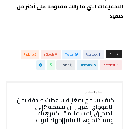
التحقيقات التي ما زالت مفتوحة على أكثر من
صعيد.
‫‫ شاركها‬
Reddit
Google+
Twitter
Facebook
Tumblr
Linkedin
Pinterest
كيف يسمح بمغنية سقطت صدفة بفن
الاعوجاج العربي أن تشتمه؟!إلى
الصديق راغب علامة…كثيرهيك
ومسختموها!!بقلم||جهاد أيوب