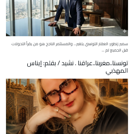
سمير زنطور: العقار التونسي يتغير… والمستثمر الناجح هو من يقرأ التحولات
قبل الجميع لم …
تونسنا..مغربنا..عراقنا . نشيد / بقلم: إيناس
المهذبي