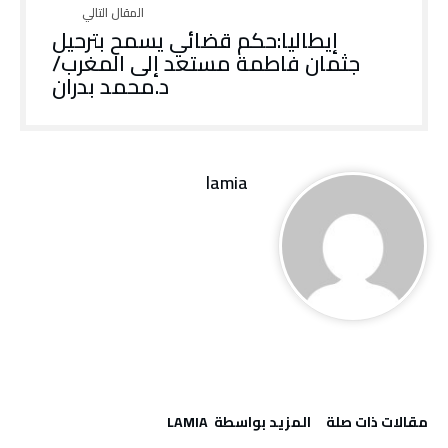
إيطاليا:حكم قضائي يسمح بترحيل
جثمان فاطمة مستعد إلى المغرب/
د.محمد بدران
lamia
‫مقالات ذات صلة‬
‫‫المزيد بواسطة‬ ‬ LAMIA