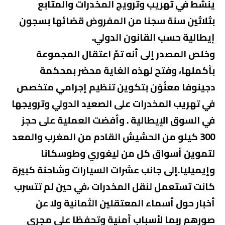
ينشط في تهريب وترويج المخدرات والمتابع
بثلاثين سنة سجنا من المفروض قضائها بسجون
إيطالية حسب القانون الدولي.
وخلص المصدر إلى أنه تمّ اعتقال المجموعة
بأكملها، وفتح لهذه الغاية محضر بمحكمة
دجينوفا معنْوَن بتكوين تنظيم إجرامي متخصص
في تهريب المخدرات على الصعيد الدولي وترويجها
في السوق الإيطالية . وأفضت العملية على حجز
300 كيلو من الحشيش القادم من المغرب والمعد
لتموين أسواق كل من ليغوري وطوسكانا
وإيميليا.إلى جانب عشرات السيارات وشاحنة كبيرة
كانت تستعمل لنقل المخدرات ،في حين لم تتسرب
أخبار حول أسماء المعتقلين الثمانية ولا عن
صورهم ربما لأسباب أمنية وتحفظا على مجرى