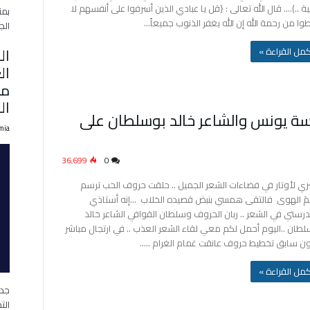
ية ..)…. قال الله تعالى : {قل يا عبادي الذين أسرفوا على أنفسهم لا
بمن
وا من رحمة الله إن الله يغفر الذنوب جميعاً…
الج
ال
‫أكمل القراءة »
مل
ال
ة يونس والشاعر خالد بوسلطان على
mia
36٬699
0
ي لأوتار في فضاءات الشعر الجميل .. حلقت حروف الحب ترسم
نيمَ الهوى فالتقى همسي بنبض قصيده الخلاب …إنه أستاذي
رستي في الشعر .. ربان الحروف وسلطان القوافي الشاعر خالد
لطان ..اليوم أحمل لكم معي لقاء الشعر العذب .. في ارتجال مباشر
ن سابق تخطيط حروف عانقت غمام الغرام ..…
‫أكمل القراءة »
الت