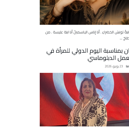
 ابنةُ تونسَ الخضراءِ . أنا إناس الياسمينْ أنا ابنة عليسة . من
اجَ …
ان بمناسبة اليوم الدولي للمرأة في
عمل الدبلوماسي
la
23 يونيو، 2026