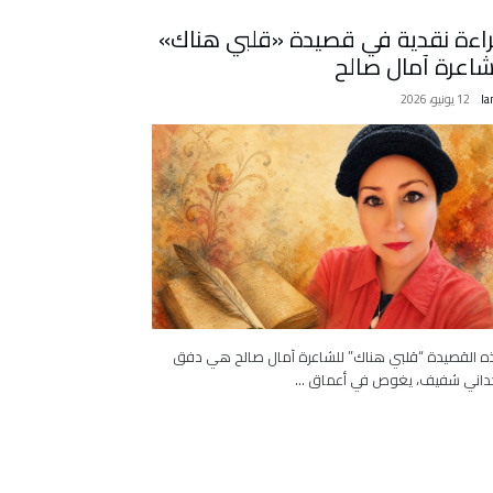
اءة نقدية في قصيدة «قلبي هناك»
شاعرة آمال صالح
la
12 يونيو، 2026
 القصيدة “قلبي هناك” للشاعرة آمال صالح هي دفق
اني شفيف، يغوص في أعماق …