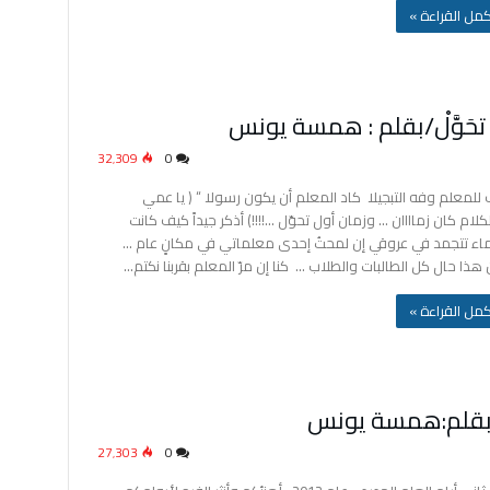
‫أكمل القراءة »
32٬309
0
للمعلم وفه التبجيلا كاد المعلم أن يكون رسولا “ ( يا عمي
لام كان زماااان … وزمان أول تحوّل …!!!!) أذكر جيداً كيف كانت
ماء تتجمد في عروقي إن لمحتُ إحدى معلماتي في مكانٍ عام …
هذا حال كل الطالبات والطلاب … كنا إن مرّ المعلم بقربنا نكتم…
‫أكمل القراءة »
27٬303
0