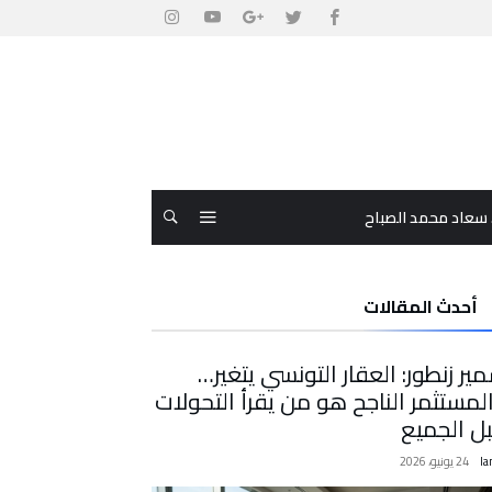
 سعاد محمد الصباح
أحدث المقالات
ير زنطور: العقار التونسي يتغير…
لمستثمر الناجح هو من يقرأ التحولات
ل الجميع
la
24 يونيو، 2026