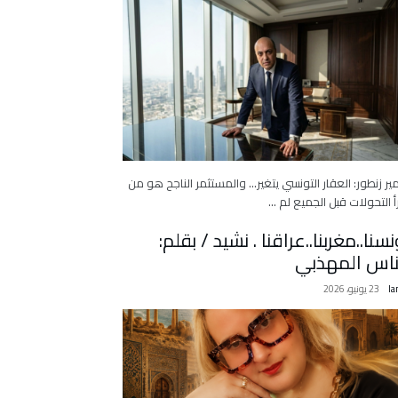
ر زنطور: العقار التونسي يتغير… والمستثمر الناجح هو من
أ التحولات قبل الجميع لم …
نسنا..مغربنا..عراقنا . نشيد / بقلم:
ناس المهذبي
la
23 يونيو، 2026