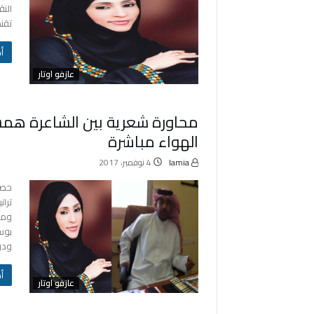
النق
تقنط
‬
عازفو اوتار
محاورة شعرية بين الشاعرة همس
الهواء مباشرة
lamia
4 نوفمبر، 2017
حصر
ترا
ومد
بوس
ودو
‬
عازفو اوتار