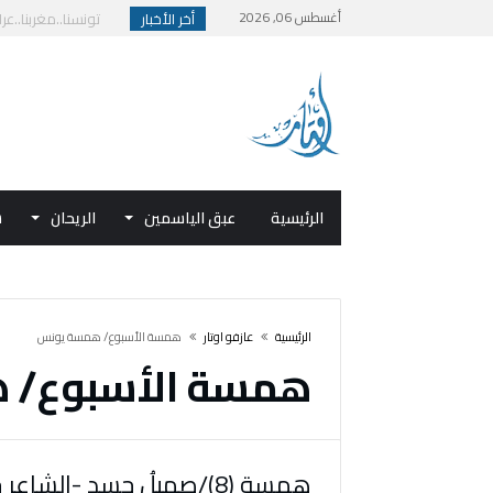
أغسطس 06, 2026
أخر الأخبار
تونسنا..مغربنا..عراق
بيان بمناسبة اليوم
المملكة في قلب قطاع
قراءة نقدية في قص
الرئيسية
عبق الياسمين
الريحان
ش
‫الرئيسية‬
عازفو اوتار
همسة الأسبوع/ همسة يونس
همسة الأسبوع/ 
همسة (8)/صهيلُ جسد -الشاعر خالد بو سلطان