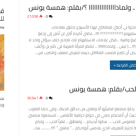
قر
لل
27٬058
0
حوا لي أحبتي فمقالتي لهذا الأسبوع تختنق بعلامات
mia
تفهام؟؟؟؟؟؟؟؟؟؟؟؟؟ !!!!….لكنني أكيدة أنني لن أصل إلى إجابةٍ
يةٍ وافية …فكل علامات الاستفهام تلك تتزاحم خلف سؤال واحد لا
!!!!….( ليش .. ولماذاااااااا … تضطر المرأة العربية في كثير بل وأغلب
حيان أن تلتزم الصمت القاااااتل حينما تتعرض للعنف والضرب من…
‫أكمل القراءة »
30٬947
0
هذه
وجد
رحلةٍ ممتعةٍ قضيتُها أنا وقلبي بين حدائق الحياة.. وفي حنايا القلوب
أحببتُ أن أصحبكم معي في جولةٍ خرافية الأنفاس .. لتسمعوا همسي
قاموس الحب … هاتوا أيديكم … ولننطلق .. لنقرأ الحب …. ولكم
ة اختيار التعريف الذي يلامس أرواحكم .. ” ماشي ” ؟!!! ………. ها…