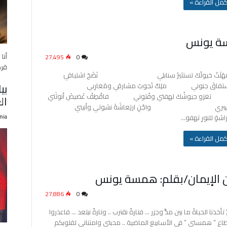
‫أكمل القراءة »
مسة يونس
أنا
27٬495
0
قرط
َلَتْ خيولُكَ تستثيرُ سنابلي نَضَجَ اشتياقيَ
بي
ستفاقَ جنوني ملِكٌ تَجوبُ مشارقي ومَغارِبي
و جيوشُكَ لهفتي وفُتوني فاقْطِفْ غَضيضَ أنوثَتي
ال
 آسِري واجْنِ ارتِعاشَةَ نشوتي وأنيني
mia
شةٍ للنورِ تهفو…
‫أكمل القراءة »
27٬886
0
 ( تأخذنا الحياةُ ما بين مدٍّ وجزر … فتارةً نقترب .. وتارةً نبتعد … فاعذروا
طاع ” همستي ” في الأسابيع الماضية .. محبتي وامتناني لقلوبكم