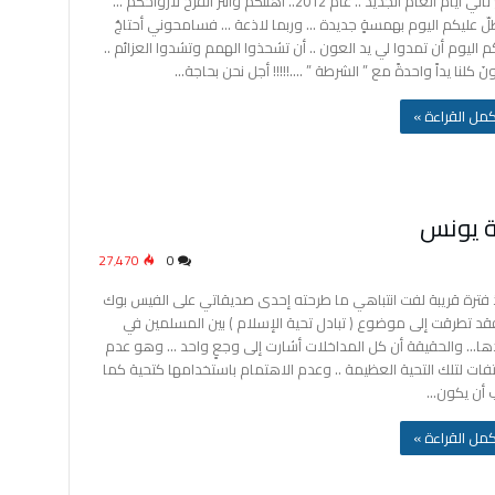
مع ثاني أيام العام الجديد .. عام 2012.. أهنئكم وأنثر الفرح لأرواحكم …
لّ عليكم اليوم بهمسةٍ جديدة … وربما لاذعة … فسامحوني أحتاجُ
 اليوم أن تمدوا لي يد العون .. أن تشحذوا الهمم وتشدوا العزائم ..
نَ كلنا يداً واحدةً مع ” الشرطة ” ….!!!!! أجل نحن بحاجة…
‫أكمل القراءة »
27٬470
0
 فترة قريبة لفت انتباهي ما طرحته إحدى صديقاتي على الفيس بوك
قد تطرقت إلى موضوع ( تبادل تحية الإسلام ) بين المسلمين في
دها… والحقيقة أن كل المداخلات أشارت إلى وجعٍ واحد … وهو عدم
لتفات لتلك التحية العظيمة .. وعدم الاهتمام باستخدامها كتحية كما
 أن يكون…
‫أكمل القراءة »