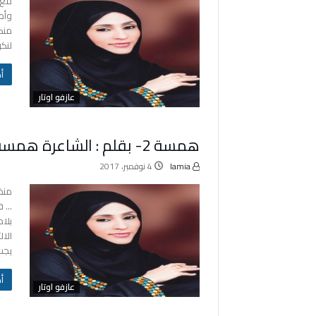
وأط
منكم
لنكو
‬
عازفو اوتار
همسة 2- بقلم : الشاعرة همسة يونس
lamia
4 نوفمبر، 2017
منذ
… ف
بلا
الا
يجب
‬
عازفو اوتار