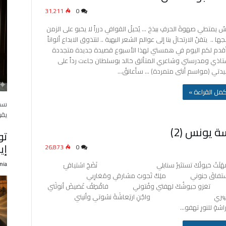
31٬211
0
ٌ يمتطي صهوةَ الحرفِ ببذخ … يُحيلُ القوافي درراً لا يخبو على الزمن
ا .. يتقنُ الارتحالَ بنا إلى عوالم الشعر البهية .. لنتذوق الابداع ألواناً
قدم لكم اليوم في همستي لهذا الأسبوع قصيدة جديدة متجددة
تاذي ومدرستي وشاعري المتألق خالد بوسلطان جاءت رداً على
دتي (مواسم أنثى متمردة) … سأعانقُ…
‫أكمل القراءة »
سمي
يقر
 يونس (2)
تو
إي
26٬873
0
َلَتْ خيولُكَ تستثيرُ سنابلي نَضَجَ اشتياقيَ
mia
ستفاقَ جنوني ملِكٌ تَجوبُ مشارقي ومَغارِبي
و جيوشُكَ لهفتي وفُتوني فاقْطِفْ غَضيضَ أنوثَتي
 آسِري واجْنِ ارتِعاشَةَ نشوتي وأنيني
شةٍ للنورِ تهفو…