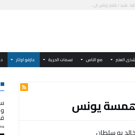
نا . نشيد / بقلم: إيناس ال...
 الدولي للمرأة في العمل الدب...
 المياه العالمي.. مؤتمر IDW...
يدة «قلبي هناك» للشاعرة آمال ...
ذى العنبر
مع الناس
نسمات الحرية
عازفو اوتار
د.
همسة يونس
سم
وا
قب
mia