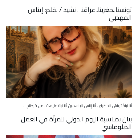
تونسنا..مغربنا..عراقنا . نشيد / بقلم: إيناس
المهذبي
أنا ابنةُ تونسَ الخضراءِ . أنا إناس الياسمينْ أنا ابنة عليسة . من قرطاجَ …
بيان بمناسبة اليوم الدولي للمرأة في العمل
الدبلوماسي