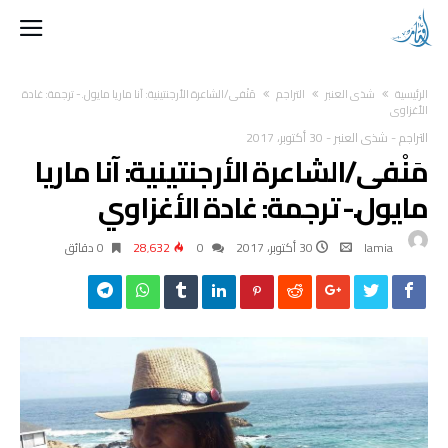
‫الرئيسية‬
شذى العنبر
التراجم
مَنْفى/الشاعرة الأرجنتينية: آنا ماريا مايول.- ترجمة: غادة
الأغزاوي
التراجم
-
شذى العنبر
-
30 أكتوبر، 2017
مَنْفى/الشاعرة الأرجنتينية: آنا ماريا
مايول.- ترجمة: غادة الأغزاوي
lamia
30 أكتوبر، 2017
0
28٬632
0 ‫دقائق‬