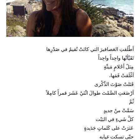
أطْلَقتِ العَصافيرَ التي كانَتْ تُقيمُ في صَدْرِها
تَقَيَّأتْها واحِداً واحِداً
مِثلً أحْلامٍ مَيتِّةٍ
أغْلَقتْ فَمَها،
قَتَلتْ صَوْتَ الذِّكْرى
أرْضَعَتِ الصَّمْتَ طوالَ اثْنَيْ عَشَرَ قمراً كامِلاً
ثُمَّ
سَمَّتْ منْ جديدٍ
كلَّ شَيءٍ في البَيْت
عَثرَتْ على كَلماتٍ جَدَيدةٍ
حتّى تسكت غيابه