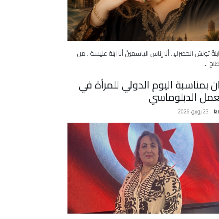
 ابنةُ تونسَ الخضراءِ . أنا إناس الياسمينْ أنا ابنة عليسة . من
اجَ …
ان بمناسبة اليوم الدولي للمرأة في
عمل الدبلوماسي
la
23 يونيو، 2026