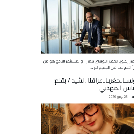
ر زنطور: العقار التونسي يتغير… والمستثمر الناجح هو من
أ التحولات قبل الجميع لم …
نسنا..مغربنا..عراقنا . نشيد / بقلم:
ناس المهذبي
la
23 يونيو، 2026