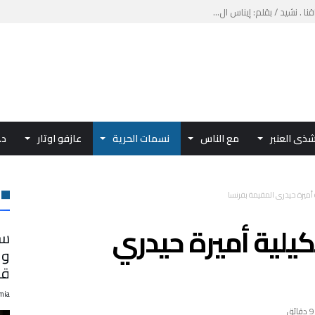
نا . نشيد / بقلم: إيناس ال...
 الدولي للمرأة في العمل الدب...
 المياه العالمي.. مؤتمر IDW...
يدة «قلبي هناك» للشاعرة آمال ...
ذى العنبر
مع الناس
نسمات الحرية
عازفو اوتار
د.
ة أميرة حيدري المقيمة بفرنسا
كيلية أميرة حيدري
سم
وا
قب
mia
9 ‫دقائق‬