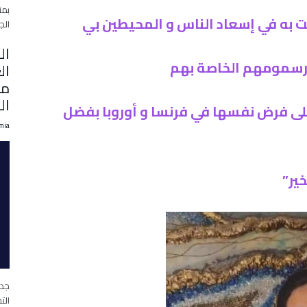
بمن
الج
ال
مل
ال
ة على فرض نفسها في فرنسا و أوروبا بفضل
mia
الت