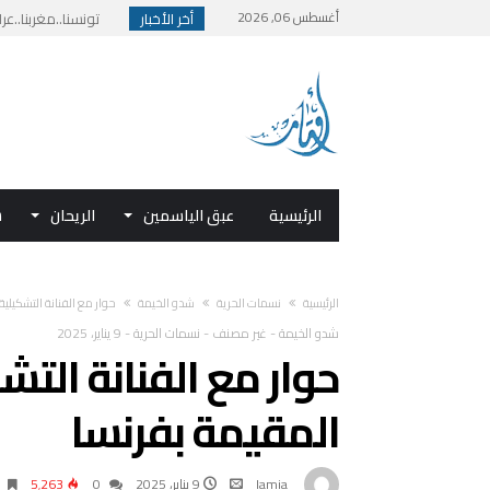
أغسطس 06, 2026
أخر الأخبار
تونسنا..مغربنا..عراق
بيان بمناسبة اليوم
المملكة في قلب قطاع
قراءة نقدية في قص
الرئيسية
عبق الياسمين
الريحان
ش
‫الرئيسية‬
نسمات الحرية
شدو الخيمة
حوار مع الفنانة التشكيلي
شدو الخيمة
-
غير مصنف
-
نسمات الحرية
-
9 يناير، 2025
حوار مع الفنانة التش
المقيمة بفرنسا
lamia
9 يناير، 2025
0
5٬263