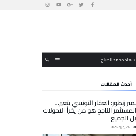
 سعاد محمد الصباح
أحدث المقالات
ير زنطور: العقار التونسي يتغير…
لمستثمر الناجح هو من يقرأ التحولات
ل الجميع
la
24 يونيو، 2026