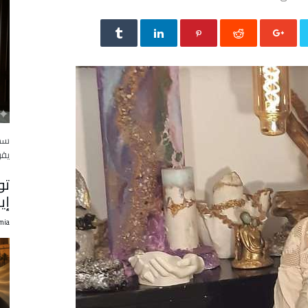
سمي
يقر
تو
إي
mia