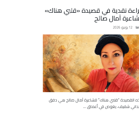
اءة نقدية في قصيدة «قلبي هناك»
شاعرة آمال صالح
la
12 يونيو، 2026
 القصيدة “قلبي هناك” للشاعرة آمال صالح هي دفق
اني شفيف، يغوص في أعماق …