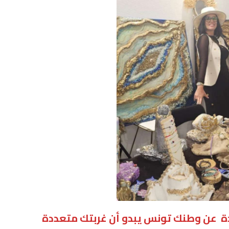
دة عن وطنك تونس يبدو أن غربتك متعددة