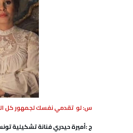
س: لو تقدمي نفسك لجمهور كل ال
ج :أميرة حيدري فنانة تشكيلية تو