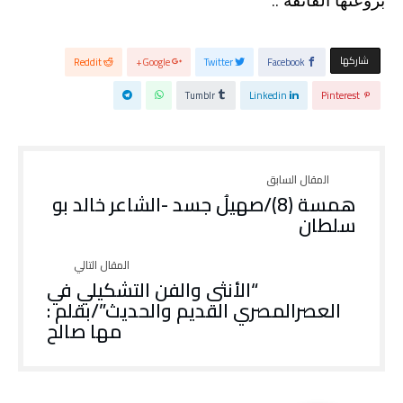
بروعتها الفائقة ..
‫‫ شاركها‬
Reddit
Google+
Twitter
Facebook
Tumblr
Linkedin
Pinterest
همسة (8)/صهيلُ جسد -الشاعر خالد بو
سلطان
“الأنثى والفن التشكيلي في
العصرالمصري القديم والحديث”/بقلم :
مها صالح