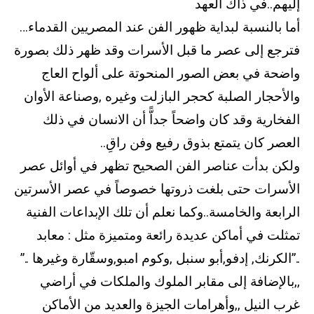
إليهم..في ذاك العهد
أما بالنسبة لبداية ظهور الفن عند المصريين القدماء…
فترجع إلى عصر ما قبل الأسرات وقد ظهر ذلك بصورة
واضحة في بعض الصور المنحوتة على ألواح العاج
والأحجار الصلبة كحجر البازلت وغيره ,وصناعة الأوان
الفخارية وقد كان واضحاً جداًّ أن الانسان في ذلك
العصر كان يتمتع بذوق رفيع وفن راقِ..
ولكن بدأت عناصر الفن الصحيح تظهر في أوائل عصر
الأسرات حتى بلغت ذروتها خصوصاً في عصر الأسرتين
الرابعة والخامسة..وكما نعلم أن تلك الإبداعات الفنية
تمثلت في أماكن عديدة رائعة ومتميزة مثل : معابد
..”الكرنك, إدفو,أبو سنبل ,وكوم امبو,وسقّارة وغيرها ..”
,,بالإضافة إلى مقابر الملوك والملكات في أراضي
غرب النيل ,,وأهرامات الجيزة والعديد من الأماكن