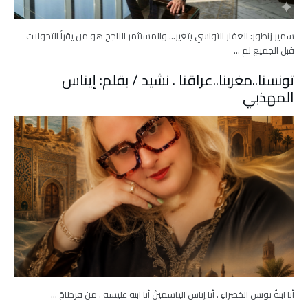
سمير زنطور: العقار التونسي يتغير… والمستثمر الناجح هو من يقرأ التحولات
قبل الجميع لم …
تونسنا..مغربنا..عراقنا . نشيد / بقلم: إيناس
المهذبي
أنا ابنةُ تونسَ الخضراءِ . أنا إناس الياسمينْ أنا ابنة عليسة . من قرطاجَ …