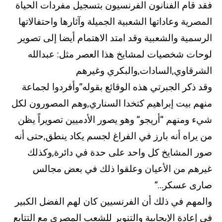
فقد قام الفنانون الفرنسيون بتسجيل مفردات الحياة
المصرية وعاداتها الشعبية الجميلة وآثارها واحتفالاتها
الرسمية والشعبية وقد امتد الاهتمام أيضا إلى تصوير
لوحات شخصيات لمشايخ هذا العصر مثل: عبدالله
الشرقاوي,السادات,والبكري وغيرهم
وقد ذكر الجبرتي هذه الوقائع بقوله”وأفردوا لجماعة
منهم بيت إبراهيم كتخدا السناري,وهم المصورون لكل
شيء ومنهم “أريجو” وهو يصور الأدميين تصويراً يظن
من يراه أنه بارز في الفراغ لجسم يكاد ينطق,حتى أنه
صور المشايخ كل واحد على حدة في دائرة,وكذلك
غيرهم من الأعيان وعلقوا ذلك في بعض مجالس
صارى عسكر…”
والمهم في ذلك أن الفرنسيين كان لهم الفضل الكبير
في إعادة الإيجابية والتنوير للشعب المصري مع التتابع