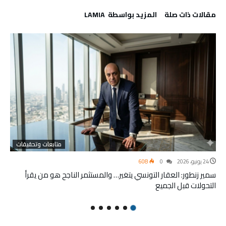
‫مقالات ذات صلة‬
‫‫المزيد بواسطة‬ ‬ LAMIA
متابعات وتحقيقات
24 يونيو، 2026
0
608
سمير زنطور: العقار التونسي يتغير… والمستثمر الناجح هو من يقرأ
التحولات قبل الجميع