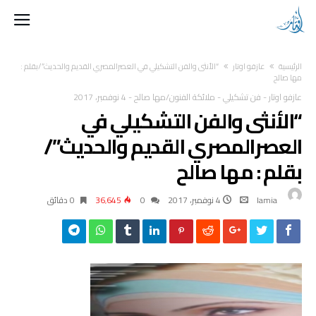
‫الرئيسية‬
عازفو اوتار
“الأنثى والفن التشكيلي في العصرالمصري القديم والحديث”/بقلم :
مها صالح
عازفو اوتار
-
فن تشكيلي
-
ملائكة الفنون/مها صالح
-
4 نوفمبر، 2017
“الأنثى والفن التشكيلي في
العصرالمصري القديم والحديث”/
بقلم : مها صالح
lamia
4 نوفمبر، 2017
0
36٬645
0 ‫دقائق‬