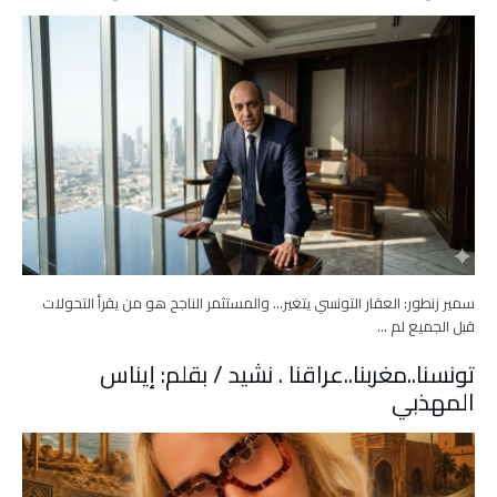
سمير زنطور: العقار التونسي يتغير… والمستثمر الناجح هو من يقرأ التحولات
قبل الجميع لم …
تونسنا..مغربنا..عراقنا . نشيد / بقلم: إيناس
المهذبي