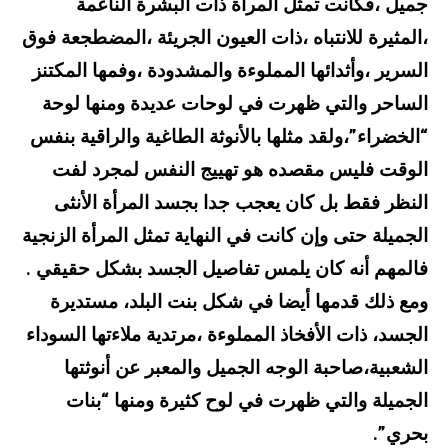
جميل ،فكانت تمثل المرأة ذات البشرة الناعمة
،المثيرة للانتباه ،ذات العيون الجريئة ،المضطجعة فوق
السرير ،وأثدائها المملوءة والمشدودة ،وفمها المكتنز
الساحر والتي ظهرت في لوحات عديدة ومنها لوحة
“الخضراء”،ولقد مثلها بالأنوثة الطاغية والراقية بنفس
الوقت فليس مقصده هو تهييج النفس لمجرد لفت
النظر فقط بل كان يعجب جدا بجسد المرأة الأنثى
الجميلة حتى وإن كانت في النهاية تمثل المرأة الزنجية
فالمهم أنه كان يلمس تفاصيل الجسد بشكل حقيقي .
ومع ذلك قدمها أيضا في شكل بنت البلد، مستديرة
الجسد، ذات الأفخاذ المملوءة ،مرتدية ملاءتها السوداء
الشعبية،صاحبة الوجه الجميل والمعبر عن أنوثتها
الجميلة والتي ظهرت في لوح كثيرة ومنها “بنات
بحري”.