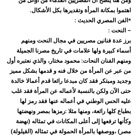
ومن هنا يتضح أن المصريين القدماء من أوائل من
اهتموا بمكانة المرأة وتقديرها بكل الأشكال.
*الفن المصري الحديث :
– النحت :
برز عدة فنانين مصريين في مجال النحت ومنهم
أسماء كبيرة ولها علامات في تاريخ مصرنا الجميلة
ومنهم الفنان النحات: محمود مختار، والذي نعتبره أول
من عبر عن المرأة من خلال فنه و قدمها بشكل مميز
وجديد ومبتكر فقد كان مبدعا رائعا قدم أعمالا خالدة
حتى الآن ولكن بالنسبة لأعماله عن المرأة فقد غلب
عليه الحس الوطني في أعماله عنها فقد رمز لها
بطباع كلها رائعة، ومنها مثلا :رمزها بمصر ونهضتها
وكأنها ترفعها إلى أعلى المكانات في تمثاله (نهضة
مصر) ،ووصفها بالمرأة الحمولة في تمثاله (القيلولة)