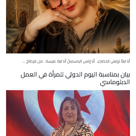
أنا ابنةُ تونسَ الخضراءِ . أنا إناس الياسمينْ أنا ابنة عليسة . من قرطاجَ …
بيان بمناسبة اليوم الدولي للمرأة في العمل
الدبلوماسي