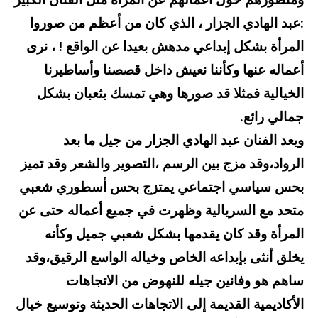
ومنظورهم حول أعمالهم عن المرأة مثل الفنان الكبير
:عبد الهادي الجزار ، الذي كان من أعظم من صوروا
المرأة بشكل إبداعي مدهش بعيدا عن الواقع ! ، نرى
أعماله عنها وكأننا نعيش داخل قصصنا وأساطيرنا
الخيالية فمثلا قد صورها وهي تمسك بثعبان بشكل
جمالي رائع.
ويعد الفنان عبد الهادي الجزار من جيل ما بعد
الرواد،وقد مزج بين الرسم ،التصوير والشعر وقد تميز
بحس سياسي اجتماعي يمتزج بحس أسطوري شعبي
متحد مع السريالية وظهرت في جميع أعماله حتى عن
المرأة وقد كان يقدمها بشكل شعبي جميل وكأنه
يخلق أنثى بإبداعه الخاص وخياله الواسع الرقيق،وقد
ساهم هو وفانين جيله للنهوض من الاتجاهات
الأكاديمية القديمة إلى الاتجاهات الحديثة وتوسيع خيال