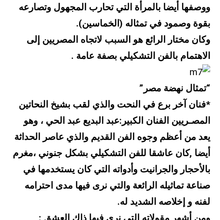
ووصفها أيضا بالمرأة التي تحارب المجهول وتصارعه
بقوة وصمود في تمثاله (الخماسين).
وكان مختار الرائع هو السبب لاتجاه المصريين إلى
الاهتمام بالفن التشكيلي بصفة عامة .
“تمثال نهضة مصر”
*فنان آخر برع في النحت والذي لقب بشيخ النحاتين
المصـريين الفنان الكبير:عبد البديع عبد الحي ، وهو
يعد من أعظم وجوه الفن القديم والذي عاصر الحداثة
أيضا ,كان عاشقا للفن التشكيلي بشكل جنوني ،مغرم
بالأحجار والجرانيت وأدواته التي كان يستخدمها في
صناعة تماثيله الرائعة والتي نرى فيها مدى احترامه
لفنه و إخلاصه الشديد له.
ومن أشهر مقولاته التي نرى فيها ذاك العشق :