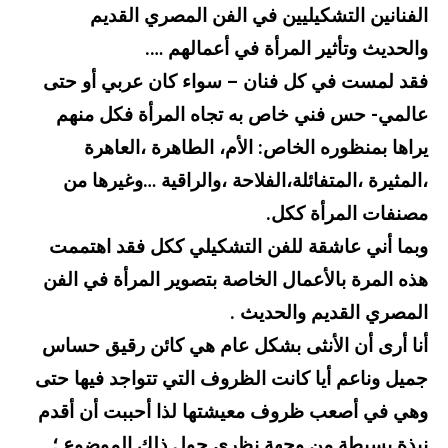
الفنانين التشكيليين في الفن المصري القديم
والحديث وتأثير المرأة في أعمالهم ….
فقد لمست في كل فنان – سواء كان عربي أو حتى
عالمي- حس فني خاص به تجاه المرأة فكل منهم
يراها بمنظوره الخاص: الأم، الطاهرة ،العاهرة
،المثيرة ،المتفائلة،الفلاحة ،والراقية …وغيرها من
مصنفات المرأة ككل.
وبما أني عاشقة للفن التشكيلي ككل فقد اهتممت
هذه المرة بالأعمال الخاصة بتصوير المرأة في الفن
المصري القديم والحديث .
أنا أرى أن الأنثى بشكل عام هي كائن رقيق حساس
جميل وناعم أيا كانت الظروف التي تتواجد فيها حتى
وهي في أصعب ظروف معيشتها لذا أحببت أن أقدم
نبذة بسيطة من وجهة نظري حول ذلك الموضوع ؛