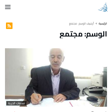
‫الرئيسية‬
‫أرشيف الوسم :‬ مجتمع
الوسم: مجتمع
نسمات الحرية