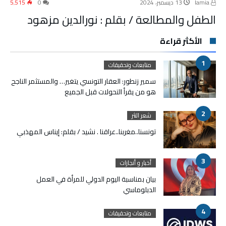
lamia
13 ديسمبر، 2024
0
5٬515
الطفل والمطالعة / بقلم : نورالدين مزهود
الأكثر قراءة
متابعات وتحقيقات
سمير زنطور: العقار التونسي يتغير… والمستثمر الناجح
هو من يقرأ التحولات قبل الجميع
شعر النثر
تونسنا..مغربنا..عراقنا . نشيد / بقلم: إيناس المهذبي
أخبار و أنجازات
بيان بمناسبة اليوم الدولي للمرأة في العمل
الدبلوماسي
متابعات وتحقيقات