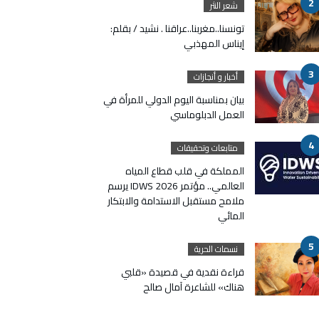
شعر النثر
تونسنا..مغربنا..عراقنا . نشيد / بقلم:
إيناس المهذبي
أخبار و أنجازات
بيان بمناسبة اليوم الدولي للمرأة في
العمل الدبلوماسي
متابعات وتحقيقات
المملكة في قلب قطاع المياه
العالمي.. مؤتمر IDWS 2026 يرسم
ملامح مستقبل الاستدامة والابتكار
المائي
نسمات الحرية
قراءة نقدية في قصيدة «قلبي
هناك» للشاعرة آمال صالح