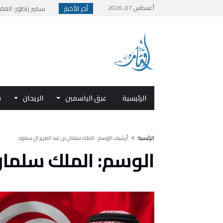
أغسطس 07, 2026
أخر الأخبار
تونسنا..مغربنا..عراق
بيان بمناسبة اليوم
المملكة في قلب قطاع
قراءة نقدية في قص
الرئيسية
عبق الياسمين
الريحان
ش
‫الرئيسية‬
‫أرشيف الوسم :‬ الملك سلمان بن عبد العزيز ال سعود
الوسم: الملك سلمان 