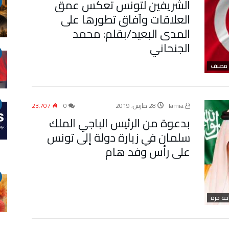
الشريفين لتونس تعكس عمق
العلاقات وآفاق تطورها على
المدى البعيد/بقلم: محمد
الجنحاني
 مصنف
lamia
28 مارس، 2019
0
23٬707
بدعوة من الرئيس الباجي الملك
سلمان في زيارة دولة إلى تونس
على رأس وفد هام
ة حرة