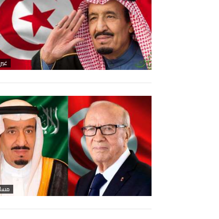
غير
مساح