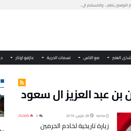
نا . نشيد / بقلم: إيناس ال...
 الدولي للمرأة في العمل الدب...
 المياه العالمي.. مؤتمر IDW...
يدة «قلبي هناك» للشاعرة آمال ...
ذى العنبر
مع الناس
نسمات الحرية
عازفو اوتار
د.
بن عبد العزيز ال سعود
lamia
28 مارس، 2019
0
25٬009
زيارة تاريخية لخادم الحرمين