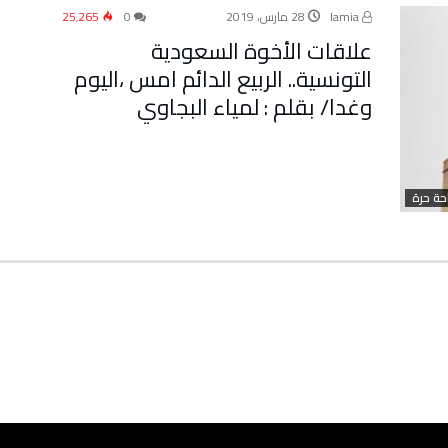
lamia
28 مارس، 2019
0
25٬265
علاقات الأخوة السعودية
التونسية.. الربيع الدائم امس ،اليوم
وغدا/ بقلم : لمياء البجاوي
ة حرة