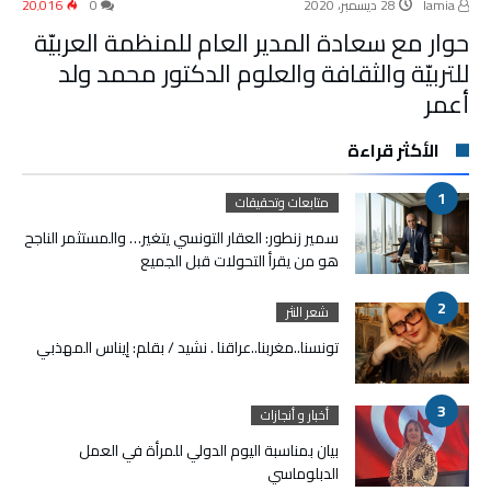
lamia
28 ديسمبر، 2020
0
20٬016
حوار مع سعادة المدير العام للمنظمة العربيّة
للتربيّة والثقافة والعلوم الدكتور محمد ولد
أعمر
الأكثر قراءة
متابعات وتحقيقات
سمير زنطور: العقار التونسي يتغير… والمستثمر الناجح
هو من يقرأ التحولات قبل الجميع
شعر النثر
تونسنا..مغربنا..عراقنا . نشيد / بقلم: إيناس المهذبي
أخبار و أنجازات
بيان بمناسبة اليوم الدولي للمرأة في العمل
الدبلوماسي