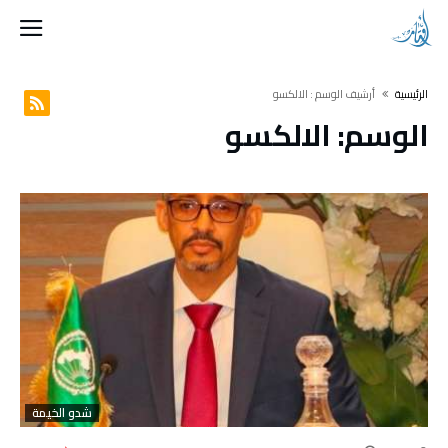
‫الرئيسية‬
‫أرشيف الوسم :‬ الالكسو
الوسم: الالكسو
شدو الخيمة