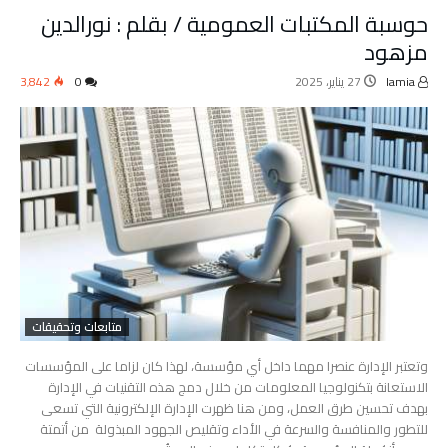
حوسبة المكتبات العمومية / بقلم : نورالدين
مزهود
lamia
27 يناير، 2025
0
3٬842
متابعات وتحقيقات
وتعتبر الإدارة عنصرا مهما داخل أي مؤسسة، لهذا كان لزاما على المؤسسات
الاستعانة بتكنولوجيا المعلومات من خلال دمج هذه التقنيات في الإدارة
بهدف تحسين طرق العمل، ومن هنا ظهرت الإدارة الإلكترونية التي تسعى
للتطور والمنافسة والسرعة في الأداء وتقليص الجهود المبذولة من أتمتة