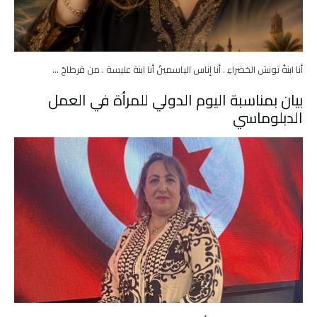
أنا ابنةُ تونسَ الخضراءِ . أنا إناس الياسمينْ أنا ابنة عليسة . من قرطاجَ …
بيان بمناسبة اليوم الدولي للمرأة في العمل
الدبلوماسي