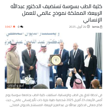
كلية الطب بسوسة تستضيف الدكتور عبدالله
الربيعة: المملكة نموذج عالمي للعمل
الإنساني
lamia
24 أبريل، 2025
0
3٬967
أخبار و أنجازات
في لحظة تلاقٍ بين الطب والإنسانية، استقبلت كلية الطب بجامعة سوسة يوم
أمس الأربعاء 23 أفريل 2025 شخصية طبية بارزة ذات تأثير إنساني عالمي، حيث
قدّم معالي الدكتور عبدالله بن عبدالعزيز الربيعة، المستشار بالديوان الملكي