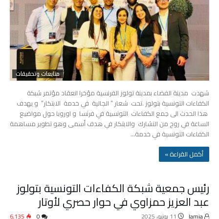
متابعات وتحقيقات
شهدت مدينة الفضاء بمدينة تولوز الفرنسية مؤخرا انعقاد مؤتمر شبكة
الكفاءات التونسية بتولوز .تحت شعار ” الجالية في خدمة الابتكار” و يهدف
هذا الحدث الى جمع الكفاءات التونسية في فرنسا و اوروبا حول مواضيع
الساعة في روح من التشارك والابتكار في هدف أسمى وهو تطوير مساهمة
الكفاءات التونسية في خدمة…
‫أكمل القراءة »‬
رئيس جمعية شبكة الكفاءات التونسية بتولوز
عبد العزيز حمزاوي في حوار حصري لأوتار
lamia
11 يونيو، 2025
0
6٬135