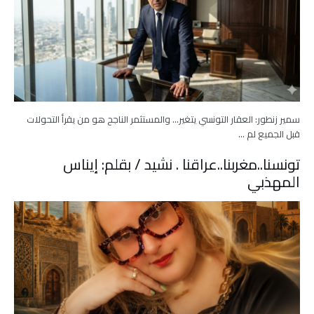
سمير زنطور: العقار التونسي يتغير… والمستثمر الناجح هو من يقرأ التحولات
قبل الجميع لم …
تونسنا..مغربنا..عراقنا . نشيد / بقلم: إيناس
المهذبي