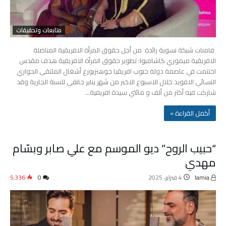
متابعات وتحقيقات
فامنات شبكة نسوية رائدة من أجل حقوق المرأة الافريقية المناضلة
الافريقية ميموري كاشامبوا: تطوير حقوق المرأة الافريقية هدف مقدس
اختتمت في عاصمة دولة جنوب افريقيا جوهنزبورغ أشغال الملتقى الحواري
النسائي الافويد خلال الاسبوع الاخير من شهر يناير جانفي للسنة الجارية وقد
شاركت فيه أكثر من ألف و مائتي سيدة افريفية…
‫أكمل القراءة »‬
“حبيب الروح” ديو الموسم مع علي صابر وبسّام
مهدي
lamia
4 فبراير، 2025
0
5٬336