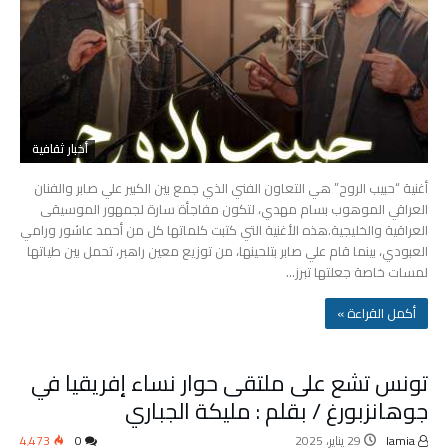
أخبار ثقافية
أغنية “حبيب الروح” هي التعاون الفني الذي جمع بين الكبير علي صابر والفنان
العراقي الموهوب بسام مهدي، لتكون مفاجأة سارة لجمهور الموسيقى
العراقية والخليجية.هذه الأغنية التي كتبت كلماتها كل من أحمد عاشور ورامي
العبودي، بينما قام علي صابر بتلحينها، من توزيع معين راهبر، تحمل بين طياتها
لمسات خاصة جعلتها تبرز…
‫أكمل القراءة »‬
تونس تشع على ملتقى حوار نساء إفريقيا في
جوهانزبورغ / بقلم : مليكة الجباري
lamia
29 يناير، 2025
0
4٬473