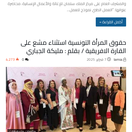
والمشرف العام على مركز الملك سلمان للإغاثة والأعمال الإنسانية، محاضرة
عنوانها: “العمل الطبي نموذج للعمل…
‫أكمل القراءة »‬
حقوق المرأة التونسية استثناء مشع على
القارة الافريقية / بقلم : مليكة الجباري
lamia
7 فبراير، 2025
0
4٬273
متابعات وتحقيقات