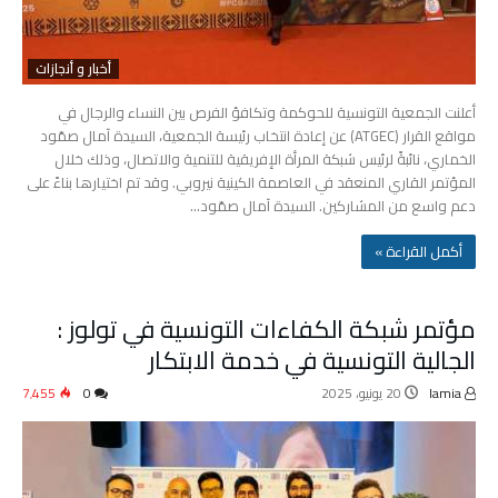
أخبار و أنجازات
أعلنت الجمعية التونسية للحوكمة وتكافؤ الفرص بين النساء والرجال في
مواقع القرار (ATGEC) عن إعادة انتخاب رئيسة الجمعية، السيدة آمال صمّود
الخماري، نائبةً لرئيس شبكة المرأة الإفريقية للتنمية والاتصال، وذلك خلال
المؤتمر القاري المنعقد في العاصمة الكينية نيروبي. وقد تم اختيارها بناءً على
دعم واسع من المشاركين. السيدة آمال صمّود…
‫أكمل القراءة »‬
مؤتمر شبكة الكفاءات التونسية في تولوز :
الجالية التونسية في خدمة الابتكار
lamia
20 يونيو، 2025
0
7٬455