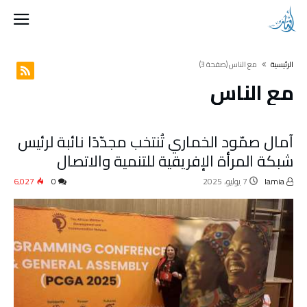
‫الرئيسية‬
مع الناس
(‫صفحة‬ 3)
مع الناس
آمال صمّود الخماري تُنتخب مجدّدًا نائبة لرئيس
شبكة المرأة الإفريقية للتنمية والاتصال
lamia
7 يوليو، 2025
0
6٬027