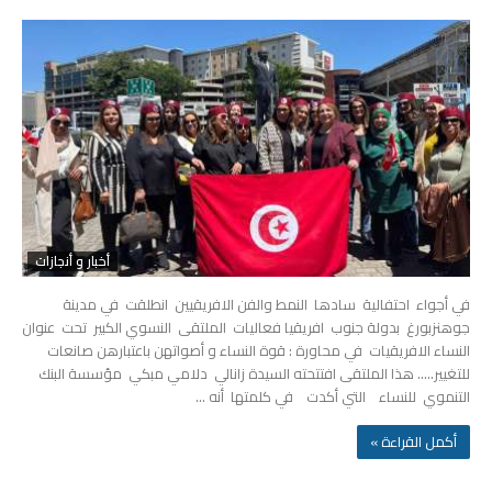
أخبار و أنجازات
في أجواء احتفالية سادها النمط والفن الافريقيين انطلقت في مدينة
جوهنزبورغ بدولة جنوب افريقيا فعاليات الملتقى النسوي الكبير تحت عنوان
النساء الافريقيات في محاورة : قوة النساء و أصواتهن باعتبارهن صانعات
للتغيير….. هذا الملتقى افتتحته السيدة زانالي دلامي مبكي مؤسسة البنك
التنموي للنساء التي أكدت في كلمتها أنه …
‫أكمل القراءة »‬