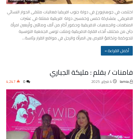
اختتمت في جوهنزبورغ في دولة جنوب افريقيا فعاليات ملتقى الحوار النسائي
الافريقي بمشاركة خمس وخمسين دولة افريقية ممثلة في عشرات
المنظمات والجمعيات الافريقية وحضور أكثر من ألف ومائتين وأربعين امرأة
جئن من مختلف أنحاء القارة الافريقية ومثلت تونس الجمعية التونسية
للحوكمة وتكافؤ الفرص بين المرأة والرجل في مواقع القرار برئاسة…
‫أكمل القراءة »‬
فامنات / بقلم : مليكة الجباري
lamia
4 فبراير، 2025
0
4٬247