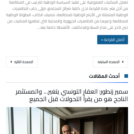
تعمل المكتبات العمومية على تنفيذ السياسة الوطنية للترغيب في المطالعة
من أجل نشر عادة القراءة لدى كافة شرائح المجتمع، فإلى جانب التظاهرات
الوطنية المتمثلة في الأيام الوطنية للمطالعة، مصيف الكتاب، البطولة الوطنية
للمطالعة وغيرها من التظاهرات الجهوية والمحلية التي تنظمها المكتبات من
حين لآخر على مدار السنة،وقدتكثفت الأنشطة خاصة بعد…
‫أكمل القراءة »‬
‫الصفحة السابقة‬
‫الصفحة التالية‬
أحدث المقالات
سمير زنطور: العقار التونسي يتغير… والمستثمر
الناجح هو من يقرأ التحولات قبل الجميع