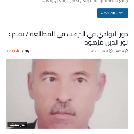
جميع أنشطة المؤسسة بشكل تكاملي وفعال. وتُعد…
‫أكمل القراءة »‬
دور النوادي في الترغيب في المطالعة / بقلم :
نور الدين مزهود
lamia
9 يناير، 2025
0
3٬238
غير مصنف