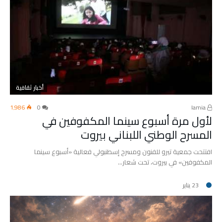
أخبار ثقافية
1٬986
0
lamia
لأول مرة أسبوع سينما المكفوفين في
المسرح الوطني اللبناني بيروت
افتتحت جمعية تيرو للفنون ومسرح إسطنبولي فعالية «أسبوع سينما
المكفوفين» في بيروت، تحت شعار…
23 يناير