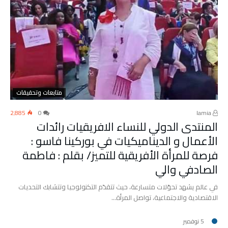
متابعات وتحقيقات
2٬885
0
lamia
المنتدى الدولي للنساء الافريقيات رائدات
الأعمال و الديناميكيات في بوركينا فاسو :
فرصة للمرأة الأفريقية للتميز/ بقلم : فاطمة
الصادفي والي
في عالم يشهد تحوّلات متسارعة، حيث تتقدّم التكنولوجيا وتتشابك التحديات
الاقتصادية والاجتماعية، تواصل المرأة…
5 نوفمبر