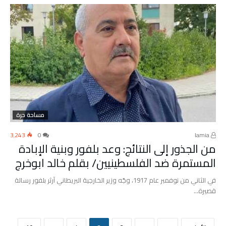
مساحة حرة
3٬243
0
lamia
من الجذور إلى النتائج: وعد بلفور وبنية الإبادة
المستمرة ضد الفلسطينيين/ بقلم خالد ابوخرج
في الثاني من نوفمبر عام 1917، وجّه وزير الخارجية البريطاني آرثر بلفور رسالة
قصيرة…