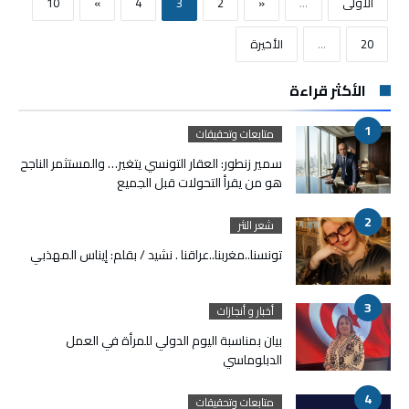
‫الأولى‬
...
«
2
3
4
»
10
20
...
‫الأخيرة‬
الأكثر قراءة
متابعات وتحقيقات
سمير زنطور: العقار التونسي يتغير… والمستثمر الناجح
هو من يقرأ التحولات قبل الجميع
شعر النثر
تونسنا..مغربنا..عراقنا . نشيد / بقلم: إيناس المهذبي
أخبار و أنجازات
بيان بمناسبة اليوم الدولي للمرأة في العمل
الدبلوماسي
متابعات وتحقيقات