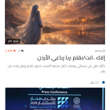
شعر النثر
2٬306
0
lamia
إلاك ..انت/بقلم :ربا رباعي الأردن
كأنك ظلي في سمائي وسراب أطل محلقا أضحيت تحلق كنجم وهل إلاك من
ينير…
22 يناير