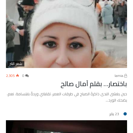
شعر النثر
2٬305
0
lamia
باختصار… بقلم آمال صالح
حين يغشى الندى ذاكرةَ الصباح في طرقات العمر، تقابلني وردةٌ بابتسامة. نعم،
يضحك الورد…
23 يناير