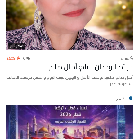
شعر النثر
2٬509
0
lamia
خرائط الوجدان بقلم: آمال صالح
آمال صالح شاعرة تونسية الأصل و الهوى عربية الروح والنفس فرنسية الاقامة
مخضرمة صدر…
7 يناير