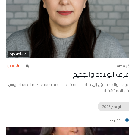
مساحة حرة
2٬906
0
lamia
غرف الولادة والجحيم
غرف الولادة تتحوّل إلى ساحات عنف”: عدد جديد يكشف صدمات نساء تونس
في المستشفيات…
نوفمبر
2025
14 نوفمبر