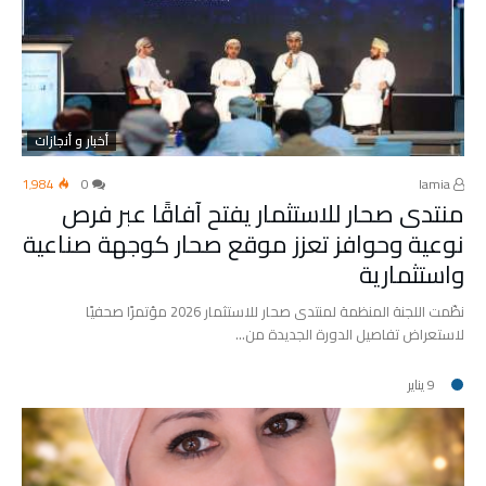
أخبار و أنجازات
1٬984
0
lamia
منتدى صحار للاستثمار يفتح آفاقًا عبر فرص
نوعية وحوافز تعزز موقع صحار كوجهة صناعية
واستثمارية
نظّمت اللجنة المنظمة لمنتدى صحار للاستثمار 2026 مؤتمرًا صحفيًا
لاستعراض تفاصيل الدورة الجديدة من…
9 يناير