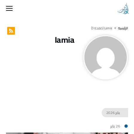
‫الرئيسية‬
Lamia
(‫صفحة‬ 3)
lamia
يناير
2026
26 يناير