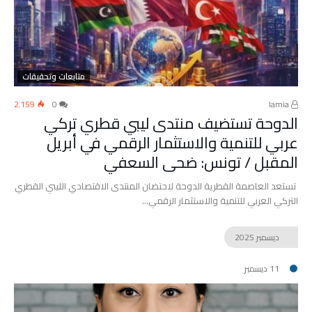
متابعات وتحقيقات
2٬159
0
lamia
الدوحة تستضيف منتدى ليبي قطري تركي
عربي للتنمية والاستثمار الرقمي في أبريل
المقبل / تونس: ضحى السعفي
تستعد العاصمة القطرية الدوحة لاحتضان المنتدى الاقتصادي الليبي القطري
التركي العربي للتنمية والاستثمار الرقمي…
ديسمبر
2025
11 ديسمبر